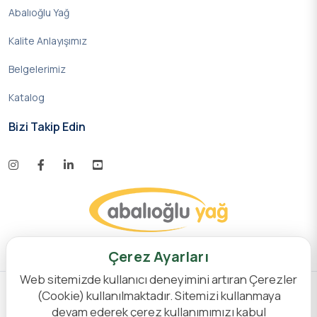
Abalıoğlu Yağ
Kalite Anlayışımız
Belgelerimiz
Katalog
Bizi Takip Edin
Çerez Ayarları
Web sitemizde kullanıcı deneyimini artıran Çerezler
(Cookie) kullanılmaktadır. Sitemizi kullanmaya
Designed by Fok Digital Agency
/ Copyright 2026
devam ederek çerez kullanımımızı kabul