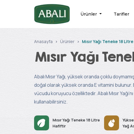
Ürünler
Tarifler
Anasayfa
Ürünler
Mısır Yağı Teneke 18 Litre
Mısır Yağı Tenek
Abalı Mısır Yağı, yüksek oranda çoklu doymamış
doğal olarak yüksek oranda E vitamini bulunur. E
vücudu koruyucu özelliktedir. Abalı Mısır Yağı’
kullanabilirsiniz.
Mısır Yağı Teneke 18 Litre
Yükse
Hafiftir
Yağ As