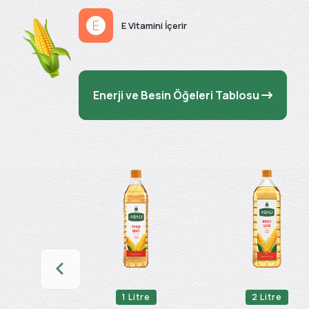
E Vitamini İçerir
Enerji ve Besin Öğeleri Tablosu
Litre
1 Litre
2 Litre