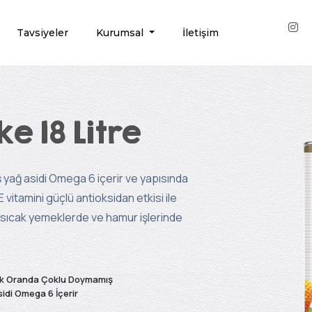
Tavsiyeler
Kurumsal
İletişim
e 18 Litre
 yağ asidi Omega 6 içerir ve yapısında
 vitamini güçlü antioksidan etkisi ile
nı sıcak yemeklerde ve hamur işlerinde
k Oranda Çoklu Doymamış
idi Omega 6 İçerir