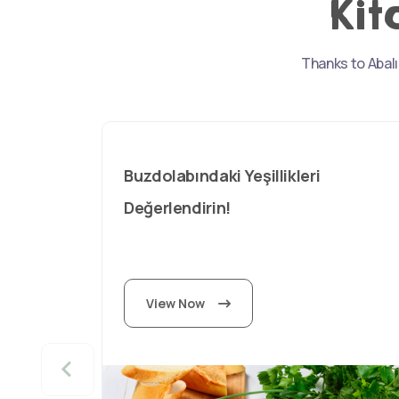
Kit
Thanks to Abalı
Buzdolabındaki Yeşillikleri
Değerlendirin!
View Now