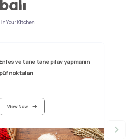
balı
 in Your Kitchen
Enfes ve tane tane pilav yapmanın
püf noktaları
View Now