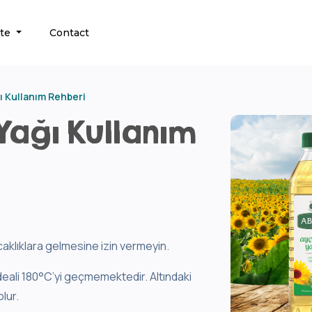
ate
Contact
ı Kullanım Rehberi
Yağı Kullanım
caklıklara gelmesine izin vermeyin.
deali 180°C’yi geçmemektedir. Altındaki
lur.