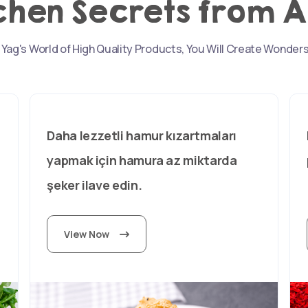
chen Secrets from A
 Yag's World of High Quality Products, You Will Create Wonders
Daha lezzetli hamur kızartmaları
yapmak için hamura az miktarda
şeker ilave edin.
View Now