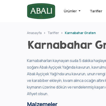
Ürünler
Tarifler
Anasayfa
Tarifler
Karnabahar Graten
Karnabahar G
Karnabaharları kaynayan suda 5 dakika haşlayın.
soğanı Abalı Ayçiçek Yağında kavurun, kavrulma i
Abalı Ayçiçek Yağı'nda unu kavurun, unun rengi 
ve karabiber ekleyin, kıvam alınca ocağın altını 
kıymanın üzerine dökün ve rendelenmiş kaşarı da
Afiyet olsun.
Malzemeler