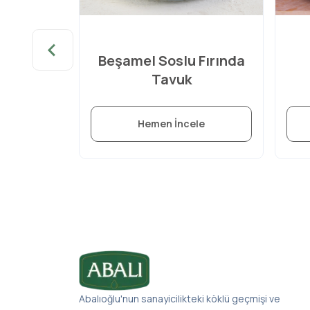
lav
Beşamel Soslu Fırında
Tavuk
le
Hemen İncele
Abalıoğlu'nun sanayicilikteki köklü geçmişi ve