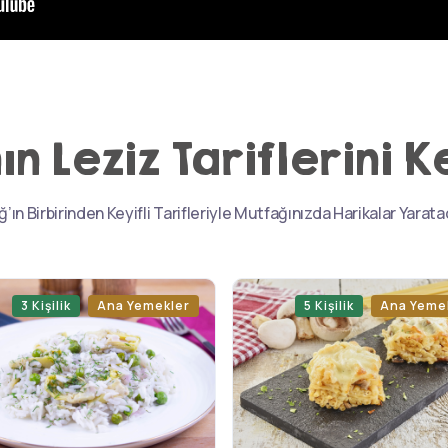
ın Leziz Tariflerini K
ğ’ın Birbirinden Keyifli Tarifleriyle Mutfağınızda Harikalar Yarat
3 Kişilik
Ana Yemekler
5 Kişilik
Ana Yeme