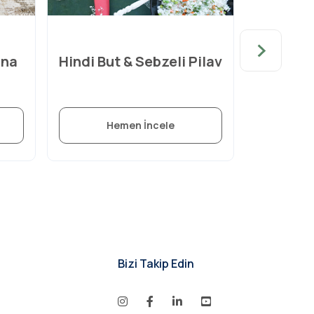
rna
Hindi But & Sebzeli Pilav
Tavukl
Hemen İncele
H
Bizi Takip Edin