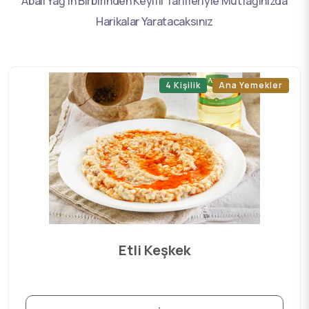
Abalı Yağ’ın Birbirinden Keyifli Tarifleriyle Mutfağınızda
Harikalar Yaratacaksınız
4 Kişilik
Ana Yemekler
Etli Keşkek