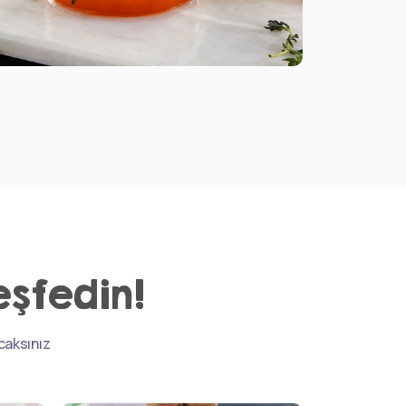
eşfedin!
acaksınız