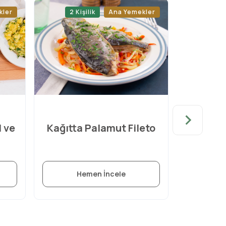
kler
2 Kişilik
Ana Yemekler
4 Ki
l ve
Kağıtta Palamut Fileto
Ç
Hemen İncele
H