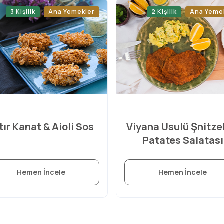
3 Kişilik
Ana Yemekler
2 Kişilik
Ana Yeme
ıtır Kanat & Aioli Sos
Viyana Usulü Şnitze
Patates Salatası
Hemen İncele
Hemen İncele