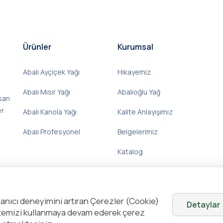
Ürünler
Kurumsal
Abalı Ayçiçek Yağı
Hikayemiz
Abalı Mısır Yağı
Abalıoğlu Yağ
nsan
er
Abalı Kanola Yağı
Kalite Anlayışımız
Abalı Profesyonel
Belgelerimiz
Katalog
anıcı deneyimini artıran Çerezler (Cookie)
Detaylar
Sitemizi kullanmaya devam ederek çerez
Bilgi 