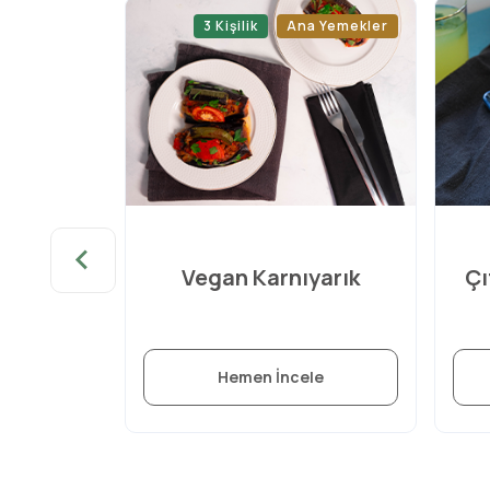
a Yemekler
3 Kişilik
Ana Yemekler
u Çıtır
Vegan Karnıyarık
Ç
le
Hemen İncele