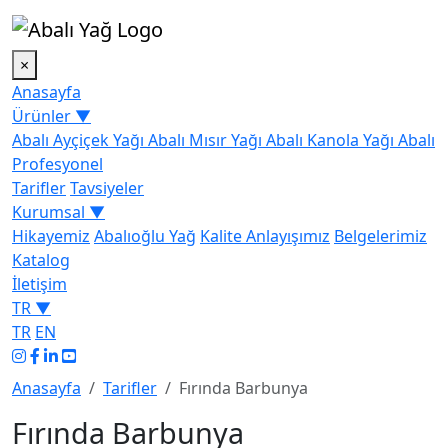
×
Anasayfa
Ürünler ▼
Abalı Ayçiçek Yağı
Abalı Mısır Yağı
Abalı Kanola Yağı
Abalı
Profesyonel
Tarifler
Tavsiyeler
Kurumsal ▼
Hikayemiz
Abalıoğlu Yağ
Kalite Anlayışımız
Belgelerimiz
Katalog
İletişim
TR ▼
TR
EN
Anasayfa
Tarifler
Fırında Barbunya
Fırında Barbunya