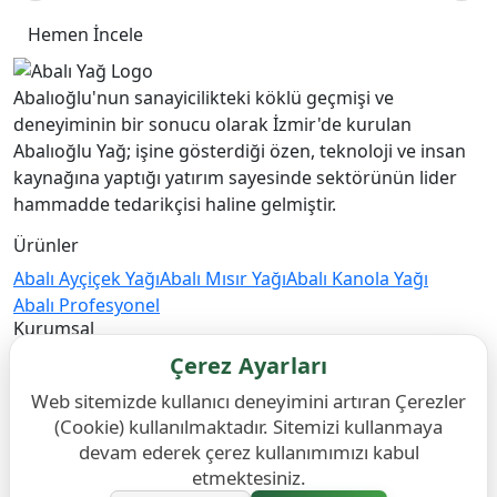
Hemen İncele
Abalıoğlu'nun sanayicilikteki köklü geçmişi ve
deneyiminin bir sonucu olarak İzmir'de kurulan
Abalıoğlu Yağ; işine gösterdiği özen, teknoloji ve insan
kaynağına yaptığı yatırım sayesinde sektörünün lider
hammadde tedarikçisi haline gelmiştir.
Ürünler
Abalı Ayçiçek Yağı
Abalı Mısır Yağı
Abalı Kanola Yağı
Abalı Profesyonel
Kurumsal
Hikayemiz
Abalıoğlu Yağ
Kalite Anlayışımız
Belgelerimiz
Çerez Ayarları
Katalog
Web sitemizde kullanıcı deneyimini artıran Çerezler
Bizi Takip Edin
(Cookie) kullanılmaktadır. Sitemizi kullanmaya
devam ederek çerez kullanımımızı kabul
etmektesiniz.